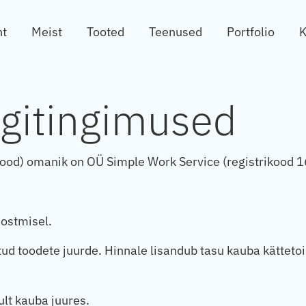
ht
Meist
Tooted
Teenused
Portfolio
K
gitingimused
pood) omanik on OÜ Simple Work Service (registrikood 
ostmisel.
d toodete juurde. Hinnale lisandub tasu kauba kättet
lt kauba juures.