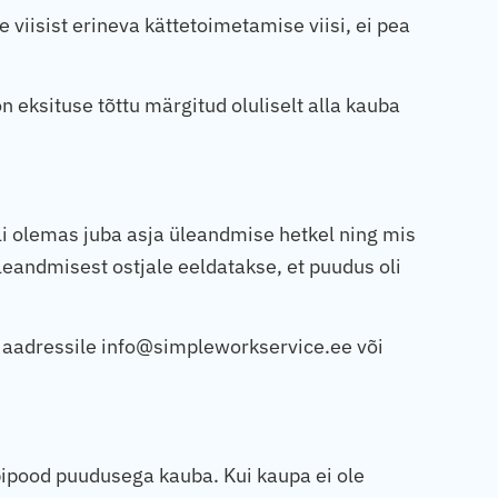
viisist erineva kättetoimetamise viisi, ei pea
 eksituse tõttu märgitud oluliselt alla kauba
i olemas juba asja üleandmise hetkel ning mis
üleandmisest ostjale eeldatakse, et puudus oli
a aadressile info@simpleworkservice.ee või
bipood puudusega kauba. Kui kaupa ei ole