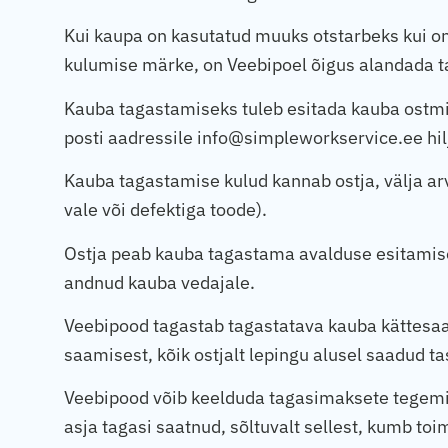
Kui kaupa on kasutatud muuks otstarbeks kui o
kulumise märke, on Veebipoel õigus alandada t
Kauba tagastamiseks tuleb esitada kauba ostmis
posti aadressile info@simpleworkservice.ee hi
Kauba tagastamise kulud kannab ostja, välja arva
vale või defektiga toode).
Ostja peab kauba tagastama avalduse esitamisel
andnud kauba vedajale.
Veebipood tagastab tagastatava kauba kättesaa
saamisest, kõik ostjalt lepingu alusel saadud ta
Veebipood võib keelduda tagasimaksete tegemise
asja tagasi saatnud, sõltuvalt sellest, kumb to