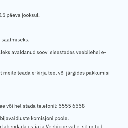
 15 päeva jooksul.
e saatmiseks.
elleks avaldanud soovi sisestades veebilehel e-
t meile teada e-kirja teel või järgides pakkumisi
ee või helistada telefonil: 5555 6558
rbijavaidluste komisjoni poole.
n lahendada ostja ja Veebipoe vahel sõlmitud