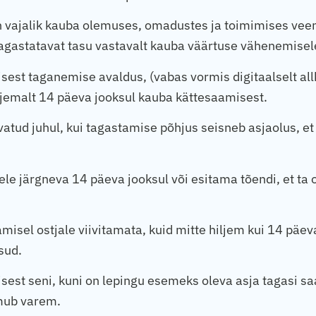
n vajalik kauba olemuses, omadustes ja toimimises veen
agastatavat tasu vastavalt kauba väärtuse vähenemisel
est taganemise avaldus, (vabas vormis digitaalselt allk
ljemalt 14 päeva jooksul kauba kättesaamisest.
tud juhul, kui tagastamise põhjus seisneb asjaolus, et t
e järgneva 14 päeva jooksul või esitama tõendi, et ta 
misel ostjale viivitamata, kuid mitte hiljem kui 14 p
sud.
st seni, kuni on lepingu esemeks oleva asja tagasi saan
imub varem.