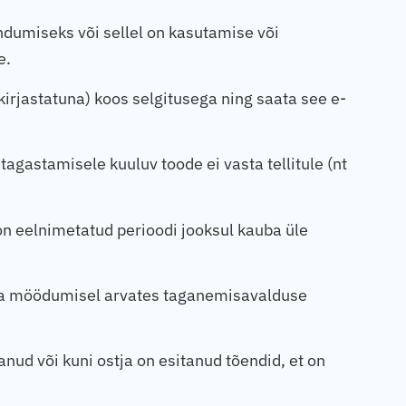
dumiseks või sellel on kasutamise või
e.
irjastatuna) koos selgitusega ning saata see e-
agastamisele kuuluv toode ei vasta tellitule (nt
on eelnimetatud perioodi jooksul kauba üle
äeva möödumisel arvates taganemisavalduse
ud või kuni ostja on esitanud tõendid, et on