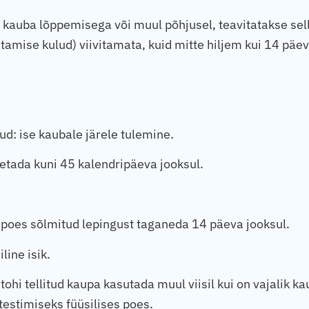
es kauba lõppemisega või muul põhjusel, teavitatakse sel
amise kulud) viivitamata, kuid mitte hiljem kui 14 päev
d: ise kaubale järele tulemine.
metada kuni 45 kalendripäeva jooksul.
e-poes sõlmitud lepingust taganeda 14 päeva jooksul.
line isik.
hi tellitud kaupa kasutada muul viisil kui on vajalik 
testimiseks füüsilises poes.