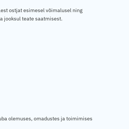
lest ostjat esimesel võimalusel ning
a jooksul teate saatmisest.
kauba olemuses, omadustes ja toimimises