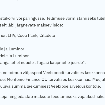
 ostukorvi või päringusse. Tellimuse vormistamiseks tul
selt läbi järgnevate makseviiside:
or, LHV, Coop Pank, Citadele
le ja Luminor
ele ja Luminor
panga lehel nupule „Tagasi kaupmehe juurde“.
ne toimub väljaspool Veebipoodi turvalises keskkonna
isel Montonio Finance OÜ turvalises keskkonnas. Müüjal 
kuuluva summa laekumisest Veebipoe arvelduskontole.
leja ning edastab maksete teostamiseks vajalikud isik