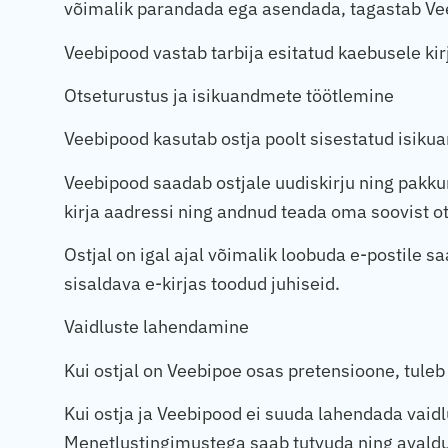
võimalik parandada ega asendada, tagastab Ve
Veebipood vastab tarbija esitatud kaebusele kir
Otseturustus ja isikuandmete töötlemine
Veebipood kasutab ostja poolt sisestatud isiku
Veebipood saadab ostjale uudiskirju ning pakkumi
kirja aadressi ning andnud teada oma soovist o
Ostjal on igal ajal võimalik loobuda e-postile s
sisaldava e-kirjas toodud juhiseid.
Vaidluste lahendamine
Kui ostjal on Veebipoe osas pretensioone, tule
Kui ostja ja Veebipood ei suuda lahendada vaidl
Menetlustingimustega saab tutvuda ning avald