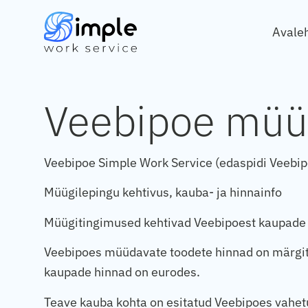
Avale
Veebipoe müü
Veebipoe Simple Work Service (edaspidi Veebi
Müügilepingu kehtivus, kauba- ja hinnainfo
Müügitingimused kehtivad Veebipoest kaupade 
Veebipoes müüdavate toodete hinnad on märgitu
kaupade hinnad on eurodes.
Teave kauba kohta on esitatud Veebipoes vahetu