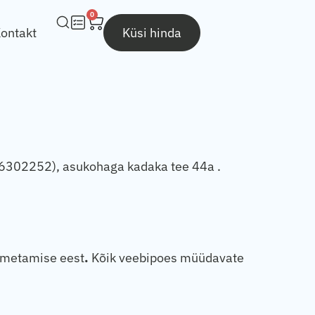
0
ontakt
Küsi hinda
16302252), asukohaga kadaka tee 44a .
oimetamise eest
.
Kõik veebipoes müüdavate