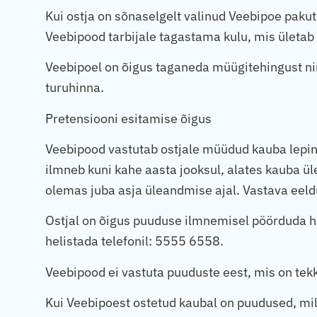
Kui ostja on sõnaselgelt valinud Veebipoe pakut
Veebipood tarbijale tagastama kulu, mis ületab
Veebipoel on õigus taganeda müügitehingust ning
turuhinna.
Pretensiooni esitamise õigus
Veebipood vastutab ostjale müüdud kauba lepin
ilmneb kuni kahe aasta jooksul, alates kauba ül
olemas juba asja üleandmise ajal. Vastava ee
Ostjal on õigus puuduse ilmnemisel pöörduda hi
helistada telefonil: 5555 6558.
Veebipood ei vastuta puuduste eest, mis on tek
Kui Veebipoest ostetud kaubal on puudused, mi