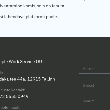
bivaatamine komisjonis on tasuta.
usi lahendava platvormi
poole
.
mple Work Service OÜ
Eesnimi
ress:
E-post
daka tee 44a, 12915 Tallinn
nuste kontakt:
Sõnum
72 5555 0949
odete müük: