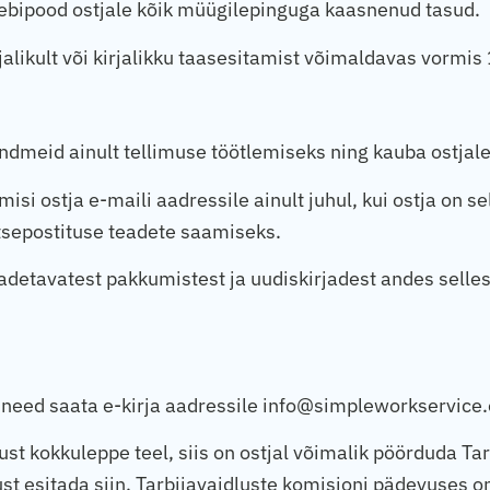
ebipood ostjale kõik müügilepinguga kaasnenud tasud.
jalikult või kirjalikku taasesitamist võimaldavas vormis
andmeid ainult tellimuse töötlemiseks ning kauba ostjal
si ostja e-maili aadressile ainult juhul, kui ostja on s
tsepostituse teadete saamiseks.
aadetavatest pakkumistest ja uudiskirjadest andes selles
b need saata e-kirja aadressile info@simpleworkservice.
ust kokkuleppe teel, siis on ostjal võimalik pöörduda Ta
ust esitada
siin
. Tarbijavaidluste komisjoni pädevuses o