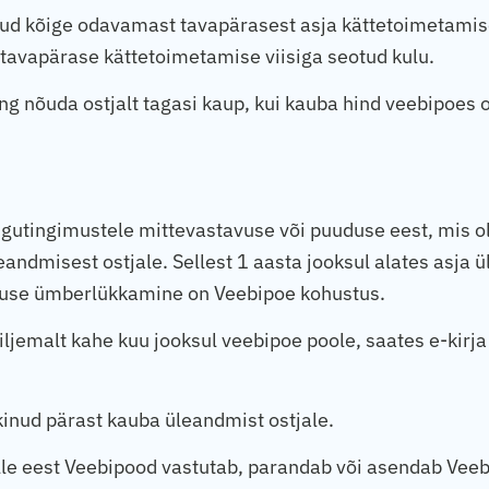
ud kõige odavamast tavapärasest asja kättetoimetamise 
 tavapärase kättetoimetamise viisiga seotud kulu.
 nõuda ostjalt tagasi kaup, kui kauba hind veebipoes on
gutingimustele mittevastavuse või puuduse eest, mis ol
eandmisest ostjale. Sellest 1 aasta jooksul alates asja 
lduse ümberlükkamine on Veebipoe kohustus.
ljemalt kahe kuu jooksul veebipoe poole, saates e-kirj
kinud pärast kauba üleandmist ostjale.
lle eest Veebipood vastutab, parandab või asendab Vee