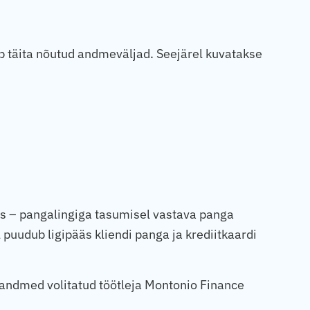
eb täita nõutud andmeväljad. Seejärel kuvatakse
s – pangalingiga tasumisel vastava panga
puudub ligipääs kliendi panga ja krediitkaardi
uandmed volitatud töötleja Montonio Finance