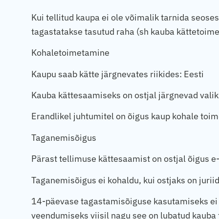
Kui tellitud kaupa ei ole võimalik tarnida seos
tagastatakse tasutud raha (sh kauba kättetoimet
Kohaletoimetamine
Kaupu saab kätte järgnevates riikides: Eesti
Kauba kättesaamiseks on ostjal järgnevad valiku
Erandlikel juhtumitel on õigus kaup kohale toi
Taganemisõigus
Pärast tellimuse kättesaamist on ostjal õigus 
Taganemisõigus ei kohaldu, kui ostjaks on juriidi
14-päevase tagastamisõiguse kasutamiseks ei to
veendumiseks viisil nagu see on lubatud kauba 