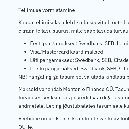
Tellimuse vormistamine
Kauba tellimiseks tuleb lisada soovitud tooted
ekraanile tasu suurus, mille saab tasuda turvali
Eesti pangamaksed: Swedbank, SEB, Lumin
Visa/Mastercard kaardimaksed
Läti pangamaksed: Swedbank, SEB, Citade
Leedu pangamaksed: Swedbank, SEB, Citad
NB! Pangalingiga tasumisel vajutada kindlasti 
Makseid vahendab Montonio Finance OÜ. Tasumi
turvalises keskkonnas ja krediitkaardiga tasum
andmetele. Leping jõustub alates tasumisele 
Veebipoe omanik on isikuandmete vastutav tööt
OÜ-le.