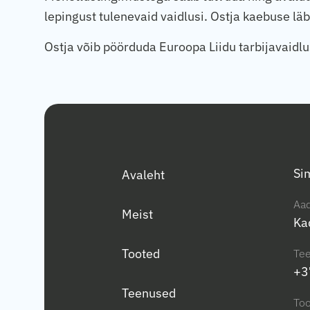
lepingust tulenevaid vaidlusi. Ostja kaebuse lä
Ostja võib pöörduda Euroopa Liidu tarbijavaidl
Si
Avaleht
Aad
Meist
Ka
Tooted
Tee
+3
Teenused
To