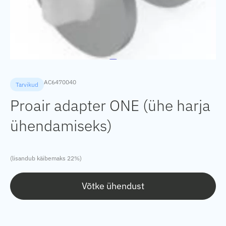
AC6470040
Tarvikud
Proair adapter ONE (ühe harja
ühendamiseks)
(lisandub käibemaks 22%)
Võtke ühendust