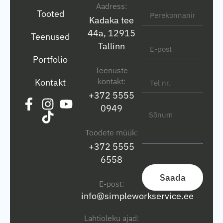
Perekonnanimi
Aadress:
Tooted
Kadaka tee
44a, 12915
E-post
Teenused
Tallinn
Portfolio
Tel nr.
Teenuste
kontakt:
Kontakt
+372 5555
Sõnum
0949
Toodete müük:
+372 5555
6558
Saada
E-post:
info@simpleworkservice.ee
Lahtioleku ajad: