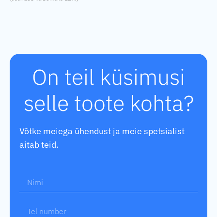
On teil küsimusi
selle toote kohta?
Võtke meiega ühendust ja meie spetsialist
aitab teid.