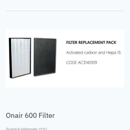
Onair 600 Filter
(lisandub käibemaks 22%)