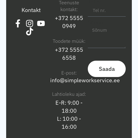
Tel nr.
Teenuste
kontakt:
Kontakt
+372 5555
Sõnum
0949
Toodete müük:
+372 5555
6558
Saada
E-post:
info@simpleworkservice.ee
Lahtioleku ajad:
E-R: 9:00 -
18:00
L: 10:00 -
16:00