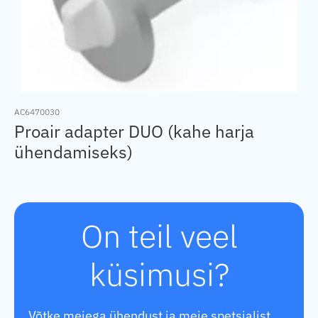
AC6470030
Proair adapter DUO (kahe harja
ühendamiseks)
On teil veel
küsimusi?
Võtke meiega ühendust ja meie spetsialist