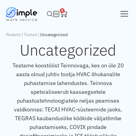
0
Pealeht
|
Tooted
|
Uncategorized
Uncategorized
Teatame koostööst Teinnovaga, kes on üle 20
aasta olnud juhtiv tootja HVAC õhukanalite
puhastamise lahendustes. Teinnova
spetsialiseerub kaasaegsetele
puhastustehnoloogiatele neljas peamises
valdkonnas: TECAI HVAC-süsteemide jaoks,
TEGRAS kaubanduslike köökide väljatõmbe
puhastamiseks, COVIX pindade
desinfitseerimiseks ja ICS tööstuslikuks