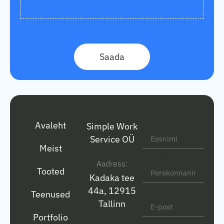
Saada
Eesnimi
Avaleht
Simple Work
Service OÜ
Meist
Perekonnanimi
Aadress:
Tooted
Kadaka tee
44a, 12915
E-post
Teenused
Tallinn
Portfolio