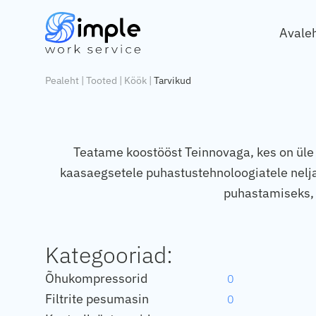
Avale
Pealeht
|
Tooted
|
Köök
|
Tarvikud
Teatame koostööst Teinnovaga, kes on üle 
kaasaegsetele puhastustehnoloogiatele nel
puhastamiseks, 
Kategooriad:
Õhukompressorid
0
Filtrite pesumasin
0