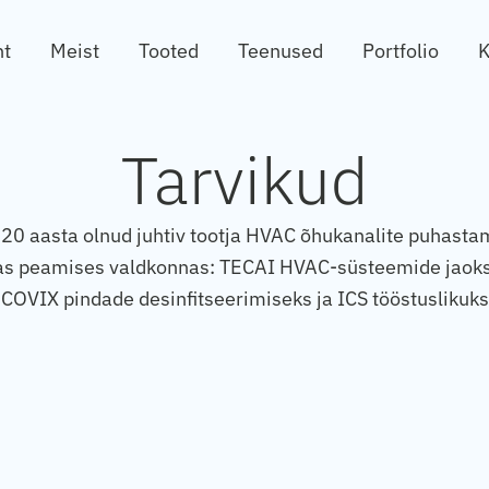
ht
Meist
Tooted
Teenused
Portfolio
K
Tarvikud
20 aasta olnud juhtiv tootja HVAC õhukanalite puhasta
jas peamises valdkonnas: TECAI HVAC-süsteemide jaok
COVIX pindade desinfitseerimiseks ja ICS tööstuslikuk