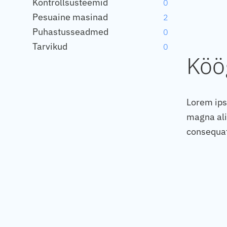
Kontrollsüsteemid
0
Pesuaine masinad
2
Puhastusseadmed
0
Tarvikud
0
Köög
Lorem ips
magna ali
consequa