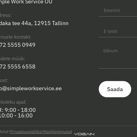
mple Work Service OÜ
Eesnimi
ress:
E-post
daka tee 44a, 12915 Tallinn
nuste kontakt:
Sõnum
72 5555 0949
odete müük:
72 5555 6558
ost:
fo@simpleworkservice.ee
Saada
tioleku ajad:
R: 9:00 - 18:00
 10:00 - 16:00
stud |
Privaatsuspoliitika
Müügitingimused