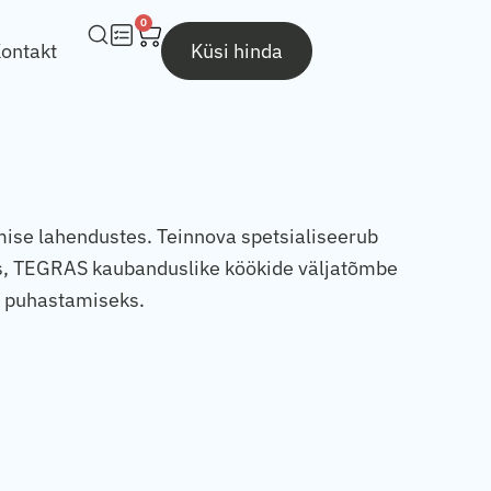
0
ontakt
Küsi hinda
mise lahendustes. Teinnova spetsialiseerub
s, TEGRAS kaubanduslike köökide väljatõmbe
s puhastamiseks.