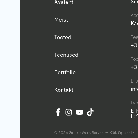
Si
Avaleht
Aad
Meist
Ka
Tooted
Tee
+3
Teenused
To
+3
Portfolio
E-p
in
Kontakt
Lah
E-
L:
© 2026 Simple Work Service — Kõik õigused kait