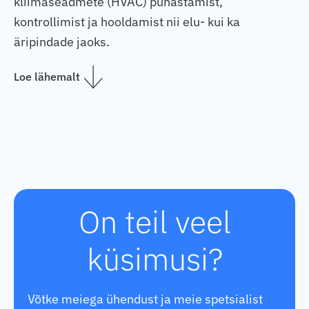
kliimaseadmete (HVAC) puhastamist,
kontrollimist ja hooldamist nii elu- kui ka
äripindade jaoks.
Loe lähemalt
On teil veel
küsimusi?
Võtke meiega ühendust ja meie spetsialist