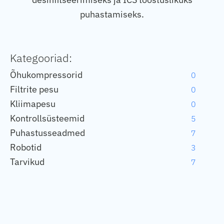
puhastamiseks.
Kategooriad:
Õhukompressorid
0
Filtrite pesu
0
Kliimapesu
0
Kontrollsüsteemid
5
Puhastusseadmed
7
Robotid
3
Tarvikud
7