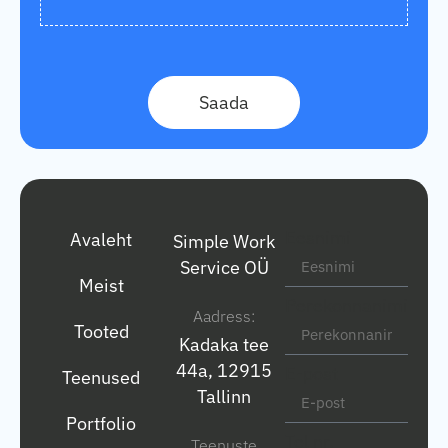
Saada
Eesnimi
Avaleht
Simple Work
Service OÜ
Meist
Perekonnanimi
Aadress:
Tooted
Kadaka tee
44a, 12915
E-post
Teenused
Tallinn
Portfolio
Tel nr.
Teenuste