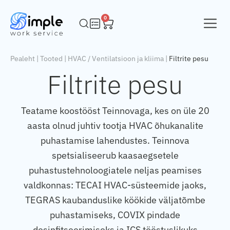
0
Pealeht
|
Tooted
|
HVAC / Ventilatsioon ja kliima
|
Filtrite pesu
Filtrite pesu
Teatame koostööst Teinnovaga, kes on üle 20
aasta olnud juhtiv tootja HVAC õhukanalite
puhastamise lahendustes. Teinnova
spetsialiseerub kaasaegsetele
puhastustehnoloogiatele neljas peamises
valdkonnas: TECAI HVAC-süsteemide jaoks,
TEGRAS kaubanduslike köökide väljatõmbe
puhastamiseks, COVIX pindade
desinfitseerimiseks ja ICS tööstuslikuks