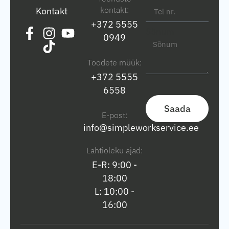
kontakt:
Kontakt
+372 5555
Sõnum
0949
Toodete müük:
+372 5555
6558
Saada
E-post:
info@simpleworkservice.ee
Lahtioleku ajad:
E-R: 9:00 -
18:00
L: 10:00 -
16:00