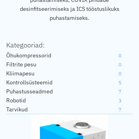
desinfitseerimiseks ja ICS tööstuslikuks
puhastamiseks.
Kategooriad:
Õhukompressorid
0
Filtrite pesu
0
Kliimapesu
0
Kontrollsüsteemid
5
Puhastusseadmed
7
Robotid
3
Tarvikud
7