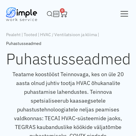
0
Pealeht
|
Tooted
|
HVAC / Ventilatsioon ja kliima
|
Puhastusseadmed
Puhastusseadmed
Teatame koostööst Teinnovaga, kes on üle 20
aasta olnud juhtiv tootja HVAC õhukanalite
puhastamise lahendustes. Teinnova
spetsialiseerub kaasaegsetele
puhastustehnoloogiatele neljas peamises
valdkonnas: TECAI HVAC-süsteemide jaoks,
TEGRAS kaubanduslike köökide väljatõmbe
puhastamiseks, COVIX pindade