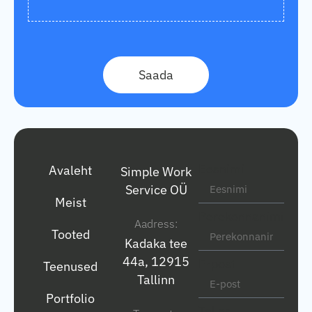
Saada
Eesnimi
Avaleht
Simple Work
Service OÜ
Meist
Perekonnanimi
Aadress:
Tooted
Kadaka tee
44a, 12915
E-post
Teenused
Tallinn
Portfolio
Tel nr.