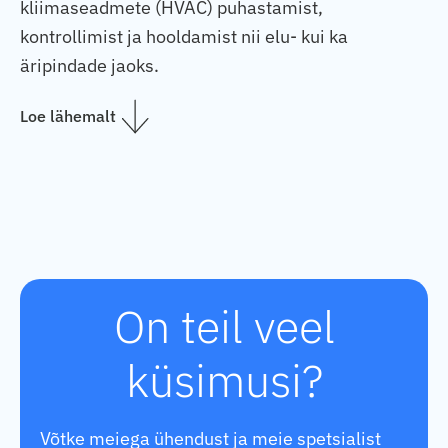
kliimaseadmete (HVAC) puhastamist,
kontrollimist ja hooldamist nii elu- kui ka
äripindade jaoks.
Loe lähemalt
On teil veel
küsimusi?
Võtke meiega ühendust ja meie spetsialist