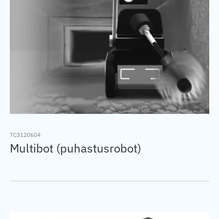
TC3120604
Multibot (puhastusrobot)