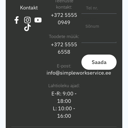
Teenuste
kontakt:
Kontakt
+372 5555
Sõnum
0949
Toodete müük:
+372 5555
6558
Saada
E-post:
info@simpleworkservice.ee
Lahtioleku ajad:
E-R: 9:00 -
18:00
L: 10:00 -
16:00